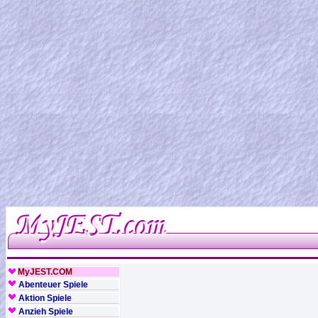
MyJEST.COM
Abenteuer Spiele
Aktion Spiele
Anzieh Spiele