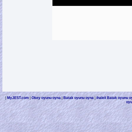
|
MyJEST.com
|
Okey oyunu oyna
|
Batak oyunu oyna
|
ihaleli Batak oyunu 
oy