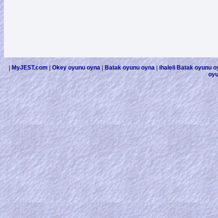
|
MyJEST.com
|
Okey oyunu oyna
|
Batak oyunu oyna
|
ihaleli Batak oyunu 
oy