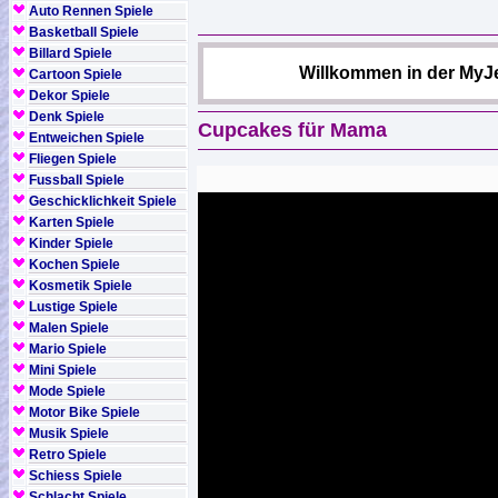
Auto Rennen Spiele
Basketball Spiele
Billard Spiele
Willkommen in der MyJes
Cartoon Spiele
Dekor Spiele
Denk Spiele
Cupcakes für Mama
Entweichen Spiele
Fliegen Spiele
Fussball Spiele
Geschicklichkeit Spiele
Karten Spiele
Kinder Spiele
Kochen Spiele
Kosmetik Spiele
Lustige Spiele
Malen Spiele
Mario Spiele
Mini Spiele
Mode Spiele
Motor Bike Spiele
Musik Spiele
Retro Spiele
Schiess Spiele
Schlacht Spiele