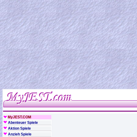
MyJEST.COM
Abenteuer Spiele
Aktion Spiele
Anzieh Spiele