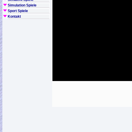
Simulation Spiele
Sport Spiele
Kontakt