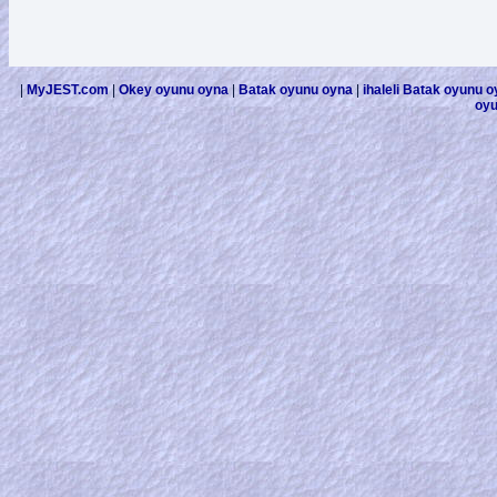
|
MyJEST.com
|
Okey oyunu oyna
|
Batak oyunu oyna
|
ihaleli Batak oyunu 
oy