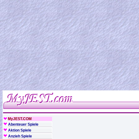
MyJEST.COM
Abenteuer Spiele
Aktion Spiele
Anzieh Spiele