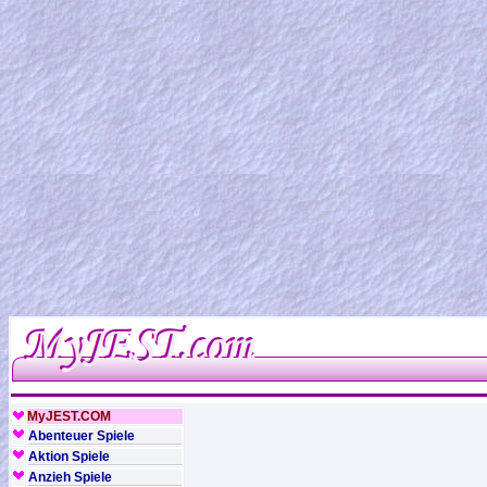
MyJEST.COM
Abenteuer Spiele
Aktion Spiele
Anzieh Spiele