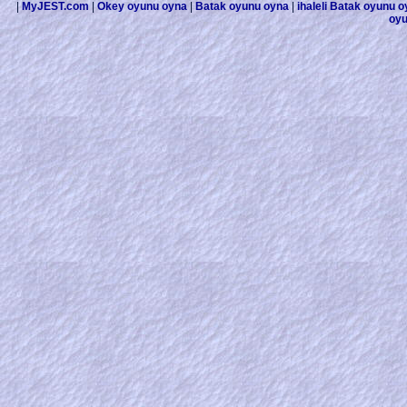
|
MyJEST.com
|
Okey oyunu oyna
|
Batak oyunu oyna
|
ihaleli Batak oyunu 
oy