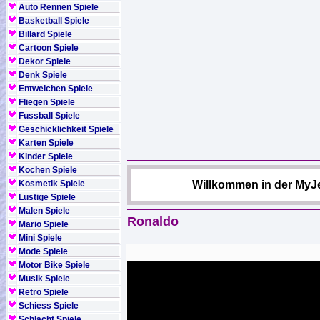
Auto Rennen Spiele
Basketball Spiele
Billard Spiele
Cartoon Spiele
Dekor Spiele
Denk Spiele
Entweichen Spiele
Fliegen Spiele
Fussball Spiele
Geschicklichkeit Spiele
Karten Spiele
Kinder Spiele
Kochen Spiele
Kosmetik Spiele
Willkommen in der MyJes
Lustige Spiele
Malen Spiele
Ronaldo
Mario Spiele
Mini Spiele
Mode Spiele
Motor Bike Spiele
Musik Spiele
Retro Spiele
Schiess Spiele
Schlacht Spiele