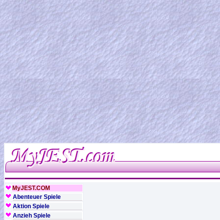
MyJEST.COM
Abenteuer Spiele
Aktion Spiele
Anzieh Spiele