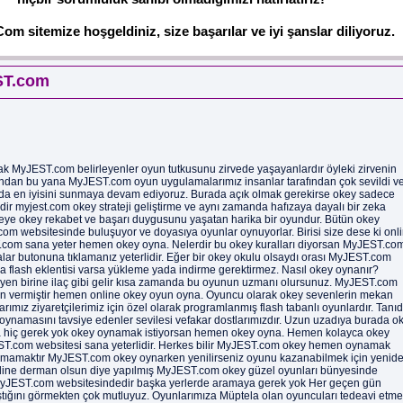
om sitemize hoşgeldiniz, size başarılar ve iyi şanslar diliyoruz.
ST.com
rak MyJEST.com belirleyenler oyun tutkusunu zirvede yaşayanlardır öyleki zirvenin
undan bu yana MyJEST.com oyun uygulamalarımız insanlar tarafından çok sevildi v
da en iyisini sunmaya devam ediyoruz. Burada açık olmak gerekirse okey sadece
dir myjest.com okey strateji geliştirme ve aynı zamanda hafızaya dayalı bir zeka
öteye okey rekabet ve başarı duygusunu yaşatan harika bir oyundur. Bütün okey
 websitesinde buluşuyor ve doyasıya oyunlar oynuyorlar. Birisi size dese ki onl
com sana yeter hemen okey oyna. Nelerdir bu okey kuralları diyorsan MyJEST.co
lar butonuna tıklamanız yeterlidir. Eğer bir okey okulu olsaydı orası MyJEST.com
da flash eklentisi varsa yükleme yada indirme gerektirmez. Nasıl okey oynanır?
en birine ilaç gibi gelir kısa zamanda bu oyunun uzmanı olursunuz. MyJEST.com
son vermiştir hemen online okey oyun oyna. Oyuncu olarak okey sevenlerin mekan
arımız ziyaretçilerimiz için özel olarak programlanmış flash tabanlı oyunlardır. Tanıd
namasını tavsiye edenler sevilesi vefakar dostlarımızdır. Uzun uzadıya burada o
na hiç gerek yok okey oynamak istiyorsan hemen okey oyna. Hemen kolayca okey
.com websitesi sana yeterlidir. Herkes bilir MyJEST.com okey hemen oynamak
kmamaktır MyJEST.com okey oynarken yenilirseniz oyunu kazanabilmek için yenid
erdine derman olsun diye yapılmış MyJEST.com okey güzel oyunları bünyesinde
 MyJEST.com websitesindedir başka yerlerde aramaya gerek yok Her geçen gün
aştığını görmekten çok mutluyuz. Oyunlarımıza Müptela olan oyuncuları tedeavi etm