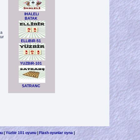
IHALELi
BATAK
da
tur
ELLiBiR-51
YUZBiR-101
SATRANC
nu
|
Yüzbir 101 oyunu
|
Flash oyunlar oyna
|