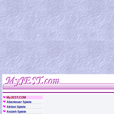
MyJEST.COM
Abenteuer Spiele
Aktion Spiele
Anzieh Spiele