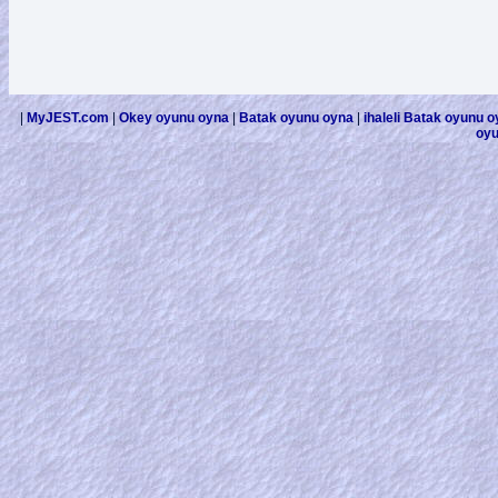
|
MyJEST.com
|
Okey oyunu oyna
|
Batak oyunu oyna
|
ihaleli Batak oyunu 
oy