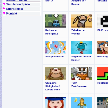
SNATA
Aufgabe der
SmashZ
Simulation Spiele
Königin
Sport Spiele
Kontakt
Parkender
Zeitalter der
Bit Frust
Hooligan 2
Wunder
Süßigkeitenland
Wigmans Großes
Gefräßig
Rennen
Oh meine
Turm
Rektago
Süßigkeiten!
Zertrümmerer
Levels Pack