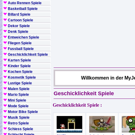
Auto Rennen Spiele
Basketball Spiele
Billard Spiele
Cartoon Spiele
Dekor Spiele
Denk Spiele
Entweichen Spiele
Fliegen Spiele
Fussball Spiele
Geschicklichkeit Spiele
Karten Spiele
Kinder Spiele
Kochen Spiele
Kosmetik Spiele
Willkommen in der MyJes
Lustige Spiele
Malen Spiele
Geschicklichkeit Spiele
Mario Spiele
Mini Spiele
Geschicklichkeit Spiele :
Mode Spiele
Motor Bike Spiele
Musik Spiele
Retro Spiele
Schiess Spiele
Schlacht Spiele