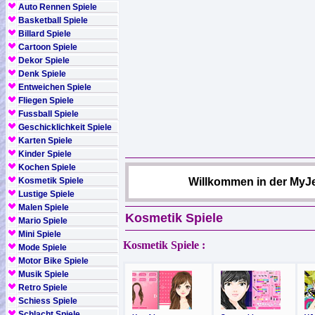
Auto Rennen Spiele
Basketball Spiele
Billard Spiele
Cartoon Spiele
Dekor Spiele
Denk Spiele
Entweichen Spiele
Fliegen Spiele
Fussball Spiele
Geschicklichkeit Spiele
Karten Spiele
Kinder Spiele
Kochen Spiele
Kosmetik Spiele
Willkommen in der MyJes
Lustige Spiele
Malen Spiele
Kosmetik Spiele
Mario Spiele
Mini Spiele
Kosmetik Spiele :
Mode Spiele
Motor Bike Spiele
Musik Spiele
Retro Spiele
Schiess Spiele
Schlacht Spiele