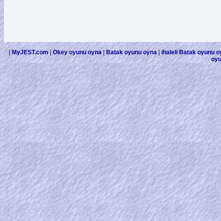
|
MyJEST.com
|
Okey oyunu oyna
|
Batak oyunu oyna
|
ihaleli Batak oyunu 
oy